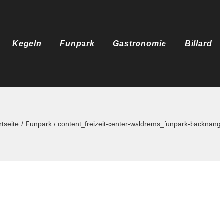
Kegeln
Funpark
Gastronomie
Billard
rtseite
Funpark
content_freizeit-center-waldrems_funpark-backnan