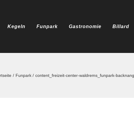
Kegeln
Funpark
Gastronomie
Billard
rtseite
Funpark
content_freizeit-center-waldrems_funpark-backnan