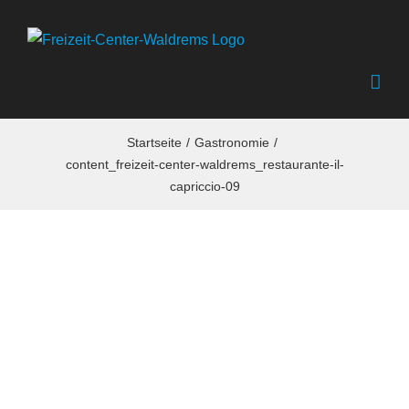
Zum
Inhalt
springen
Startseite
Gastronomie
content_freizeit-center-waldrems_restaurante-il-
capriccio-09